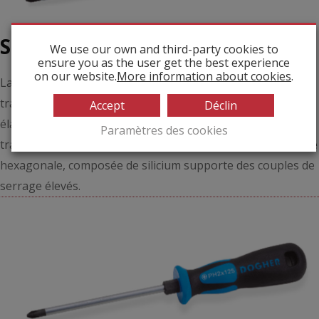
Série Industrielle Plus
We use our own and third-party cookies to
ensure you as the user get the best experience
on our website.
More information about cookies
.
La série Industrielle Plus est spécialement conçue pour les
travaux les plus exigeants. La poignée composée d’un
Accept
Déclin
élastomère thermo-plastique antidérapant permet de
Paramètres des cookies
transférer le couple de serrage maximum sur la vis. La lame
hexagonale, composée de silicium supporte des couples de
serrage élevés.