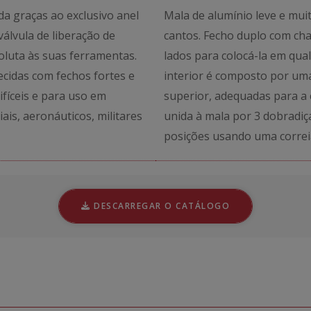
da graças ao exclusivo anel
Mala de alumínio leve e mui
válvula de liberação de
cantos. Fecho duplo com cha
oluta às suas ferramentas.
lados para colocá-la em qual
necidas com fechos fortes e
interior é composto por um
fíceis e para uso em
superior, adequadas para a 
is, aeronáuticos, militares
unida à mala por 3 dobradiç
posições usando uma correia
DESCARREGAR O CATÁLOGO