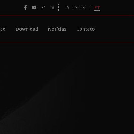
PT
ES
EN
FR
IT
iço
Download
Notícias
Contato